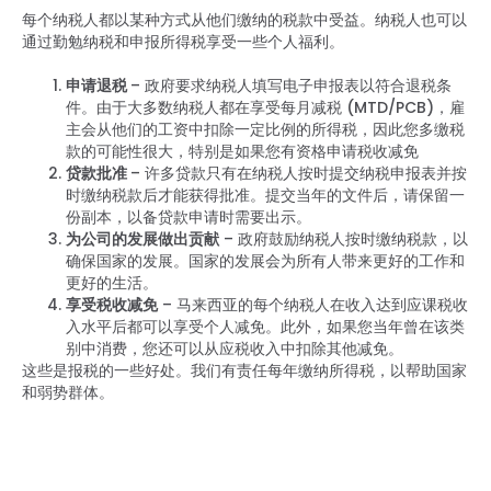
每个纳税人都以某种方式从他们缴纳的税款中受益。纳税人也可以
通过勤勉纳税和申报所得税享受一些个人福利。
申请退税
– 政府要求纳税人填写电子申报表以符合退税条
件。由于大多数纳税人都在享受每月减税 (MTD/PCB)，雇
主会从他们的工资中扣除一定比例的所得税，因此您多缴税
款的可能性很大，特别是如果您有资格申请税收减免
贷款批准
– 许多贷款只有在纳税人按时提交纳税申报表并按
时缴纳税款后才能获得批准。提交当年的文件后，请保留一
份副本，以备贷款申请时需要出示。
为公司的发展做出贡献
– 政府鼓励纳税人按时缴纳税款，以
确保国家的发展。国家的发展会为所有人带来更好的工作和
更好的生活。
享受税收减免
– 马来西亚的每个纳税人在收入达到应课税收
入水平后都可以享受个人减免。此外，如果您当年曾在该类
别中消费，您还可以从应税收入中扣除其他减免。
这些是报税的一些好处。我们有责任每年缴纳所得税，以帮助国家
和弱势群体。