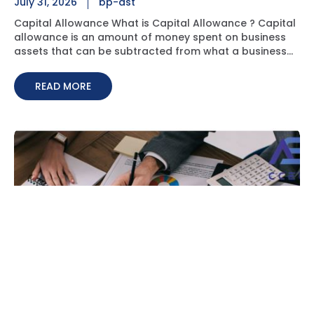
July 31, 2026
bp-ast
Capital Allowance What is Capital Allowance ? Capital
allowance is an amount of money spent on business
assets that can be subtracted from what a business
owes in tax. Why Claim Capital Allowance ? You can
retain more cash that can be reinvested to foster
READ MORE
company growth. Benefits of claiming ? Reduce or
completely shelter a tax liability No restriction on high
earners claiming wear and tear allowances and most
industrial buildings allowances Improve cash flow and
keep cash in your business! Possible cash refund /
repayment of taxes
什么是管理会计？