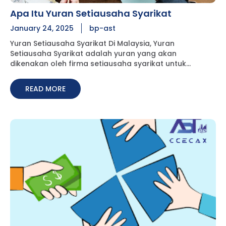
Apa Itu Yuran Setiausaha Syarikat
January 24, 2025
bp-ast
Yuran Setiausaha Syarikat Di Malaysia, Yuran
Setiausaha Syarikat adalah yuran yang akan
dikenakan oleh firma setiausaha syarikat untuk
perkhidmatan kesetiausahaan asas yang disediakan,
ia boleh dikenakan secara bulanan, suku tahunan atau
READ MORE
tahunan. Secara umumnya, yuran ini dikenakan ke atas
syarikat anda untuk memastikan pematuhan dengan
Akta Syarikat 2016. Dalam bidang setiasusaha syarikat,
kami menawarkan pakej dan perkhidmatan
pendaftaran dengan harga yang berpatutan. Semua
perkhidmatan setiausaha syarikat, termasuk penasihat
pematuhan akan disediakan. BP-AST lebih kepada
perkhidmatan penasihat: Memberikan nasihat kepada
syarikat dan lembaga pengarah untuk mematuhi
keperluan undang-undang yang tersedia di Malaysia.
Memberi nasihat mengenai perkhidmatan sokongan
kesetiausahaan mengikut situasi syarikat. Sebagai
pihak perantara rasmi bagi syarikat antara badan
kerajaan, bank, peguam, juruaudit, ejen cukai dan