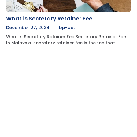
What is Secretary Retainer Fee
December 27, 2024
bp-ast
What is Secretary Retainer Fee Secretary Retainer Fee
In Malaysia, secretary retainer fee is the fee that
company secretary firm will charge for the basic
company secretarial service provided, it could be on
monthly, quarterly, semiannually or annually. Generally,
READ MORE
this fee does not cover any services provided by your
‘s company secretary, except for maintaining
compliance with the Companies Act 2016. In the
secretarial field, we offer valuable incorporation
packages and services. All essential services, including
compliance advising will be provided. BP-AST is more
to an advisory service: Advice the company and the
board to compliance with statutory requirement.
Provide advice on secretarial support service
according to company situation. As an official liaison
party for the company between government bodies,
banker, lawyer, auditor, tax agent and other