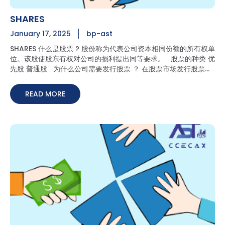
badan profesional lain. Soalan Lazim (FAQ) 1. Apakah
SHARES
perbezaan antara setiausaha syarikat dan setiausaha
syarikat dalaman? Setiausaha syarikat adalah ahli
January 17, 2025
bp-ast
penting dalam pengurusan sesebuah syarikat, dan ia
SHARES 什么是股票 ? 股份称为代表公司资本相同份额的所有权单
adalah keperluan undang-undang bahawa seorang
位。该股使股东有权对公司的损利提出同等要求。 股票的种类 优
setiausaha syarikat dilantik selepas pendaftaran
先股 普通股 为什么公司需要发行股票 ？ 在股票市场发行股票可
syarikat. Setiausaha syarikat boleh menawarkan
以提供以下优势 : 新的资金 公司的市场估值 投资者买卖股票的机
perhidmatan kepada syarikat lain yang memerlukan
制 为什么要投资股票 ？ 当一个投资者把钱投资在股票市场时，
namun setiausaha syarikat dalaman di khususkan
READ MORE
它就有了增长的潜力，而不是把钱存在储蓄账户里。你可以通过两
untuk mengurus tadbir hal syarikat tersebut sahaja. 2.
种方式从股票中赚钱，即资本收益和收入。
Mengapa memilih setiausaha syarikat berbanding
setiausaha syarikat dalaman? Keberkesanan kos.
Melantik setiausaha syarikat lebih murah berbanding
melantik setiausaha syarikat dalaman. Ini kerana
langganan kepada servis setiausaha syarikat adalah
berdasarkan kepada tempoh masa yang dikehendaki
sahaja dan perkhidmatan yang berkaitan manakala
setiausaha syarikat dalaman memerlukan gaji
bulanan, faedah dan lain-lain kos berkaitan dengan
Akta Pekerja. 3. Kepentingan mempunyai seorang
setiausaha syarikat? Seorang setiausaha syarikat
bertanggungjawab untuk pentadbiran syarikat yang